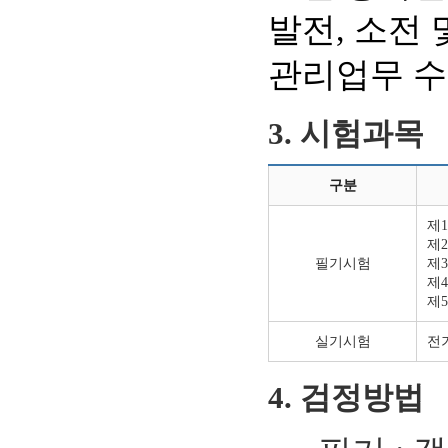
발전, 소전
관리업무 수
3. 시험과목
구분
제
제
필기시험
제
제
제
실기시험
전
4. 검정방법