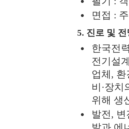
필기 : 
면접 : 
5. 진로 및 
한국전력
전기설계
업체, 
비·장치
위해 생
발전, 
발과 에